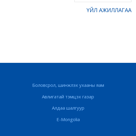
ҮЙЛ АЖИЛЛАГАА
Боловсрол, шинжлэх ухааны яам
Авлигатай тэмцэх газар
Алдаа шалгуур
E-Mongolia