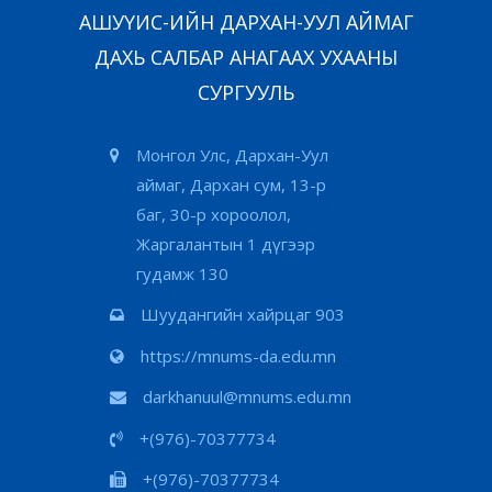
АШУҮИС-ИЙН ДАРХАН-УУЛ АЙМАГ
ДАХЬ САЛБАР АНАГААХ УХААНЫ
СУРГУУЛЬ
Монгол Улс, Дархан-Уул
аймаг, Дархан сум, 13-р
баг, 30-р хороолол,
Жаргалантын 1 дүгээр
гудамж 130
Шуудангийн хайрцаг 903
https://mnums-da.edu.mn
darkhanuul@mnums.edu.mn
+(976)-70377734
+(976)-70377734