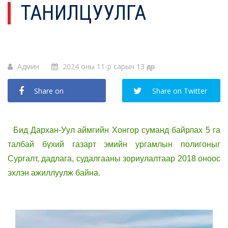
ТАНИЛЦУУЛГА
Админ
2024 оны 11-р сарын 13 өдөр
Share on
Share on Twitter
Facebook
Бид Дархан-Уул аймгийн Хонгор суманд байрлах 5 га
талбай бүхий газарт эмийн ургамлын полигоныг
Сургалт, дадлага, судалгааны зориулалтаар 2018 оноос
эхлэн ажиллуулж байна.