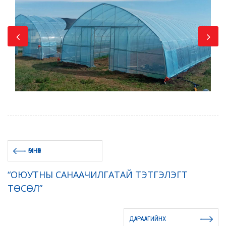
ӨМНӨХ
“ОЮУТНЫ САНААЧИЛГАТАЙ ТЭТГЭЛЭГТ
ТӨСӨЛ”
ДАРААГИЙНХ