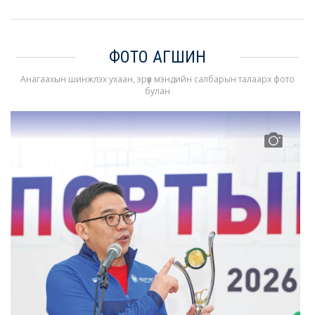
ФОТО АГШИН
Анагаахын шинжлэх ухаан, эрүүл мэндийн салбарын талаарх фото
булан