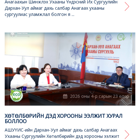
Анагаахын Шинжлэх Ухааны Үндэсний Их Сургуулийн
Дархан-Уул аймаг дахь салбар Анагаах ухааны
сургуулиас уламжлал болгон я ...
2026 оны 4-р сарын 23 өдөр
ХӨТӨЛБӨРИЙН ДЭД ХОРООНЫ ЭЭЛЖИТ ХУРАЛ
БОЛЛОО
АШУҮИС-ийн Дархан-Уул аймаг дахь салбар Анагаах
Ухааны Сургуулийн Хөтөлбөрийн дэд хорооны ээлжит