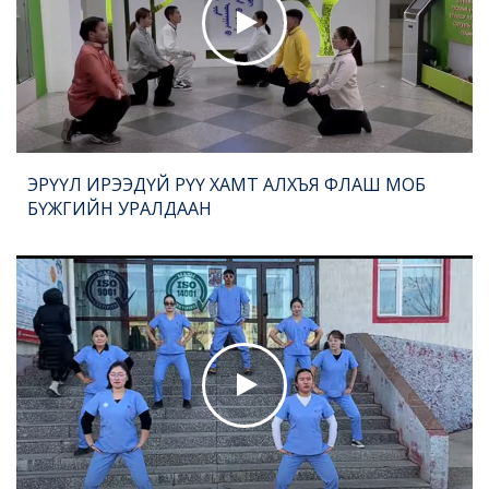
ЭРҮҮЛ ИРЭЭДҮЙ РҮҮ ХАМТ АЛХЪЯ ФЛАШ МОБ
БҮЖГИЙН УРАЛДААН