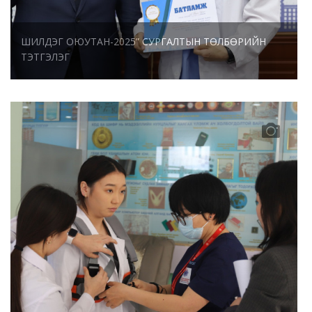
ШИЛДЭГ ОЮУТАН-2025” СУРГАЛТЫН ТӨЛБӨРИЙН
ТЭТГЭЛЭГ