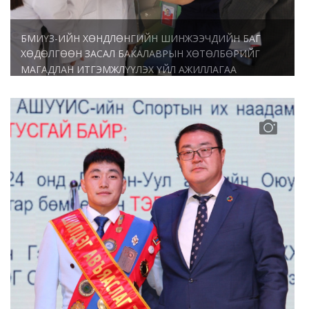
БМИҮЗ-ИЙН ХӨНДЛӨНГИЙН ШИНЖЭЭЧДИЙН БАГ
ХӨДӨЛГӨӨН ЗАСАЛ БАКАЛАВРЫН ХӨТӨЛБӨРИЙГ
МАГАДЛАН ИТГЭМЖЛҮҮЛЭХ ҮЙЛ АЖИЛЛАГАА