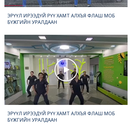
ЭРҮҮЛ ИРЭЭДҮЙ РҮҮ ХАМТ АЛХЪЯ ФЛАШ МОБ
БҮЖГИЙН УРАЛДААН
ЭРҮҮЛ ИРЭЭДҮЙ РҮҮ ХАМТ АЛХЪЯ ФЛАШ МОБ
БҮЖГИЙН УРАЛДААН