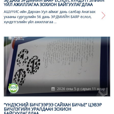
56 ДАХЬ ЭРДМИЙН БАЯР ЁСЛОЛ, ХҮНДЭТГЭЛИЙН
ҮЙЛ АЖИЛЛАГАА ЗОХИОН БАЙГУУЛАГДЛАА
АШУҮИС-ийн Дархан-Уул аймаг дахь салбар Анагаах
ухааны сургуулийн 56 дахь ЭРДМИЙН БАЯР ёслол,
хүндэтгэлийн үйл ажиллагаа ...
2026 оны 5-р сарын 11 өдөр
“ҮНДЭСНИЙ БИЧГЭЭРЭЭ САЙХАН БИЧЬЕ” ЦЭВЭР
БИЧЛЭГИЙН УРАЛДААН ЗОХИОН
БАЙГУУЛАГДЛАА