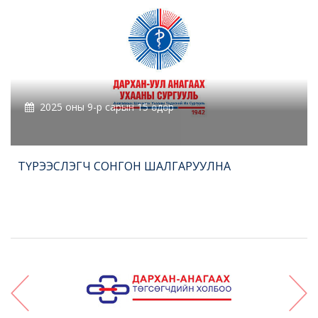
2025 оны 9-р сарын 15 өдөр
ТҮРЭЭСЛЭГЧ СОНГОН ШАЛГАРУУЛНА