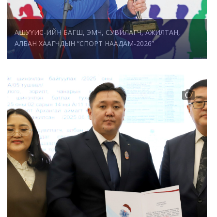
АШУҮИС-ИЙН БАГШ, ЭМЧ, СУВИЛАГЧ, АЖИЛТАН,
АЛБАН ХААГЧДЫН “СПОРТ НААДАМ-2026”