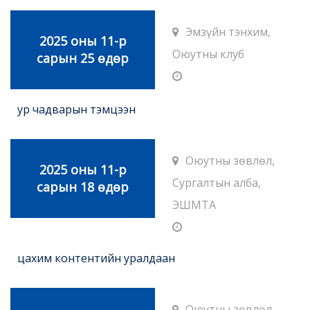
Эмзүйн тэнхим,
2025 оны 11-р
Оюутны клуб
сарын 25 өдөр
ур чадварын тэмцээн
Оюутны зөвлөл,
2025 оны 11-р
Сургалтын алба,
сарын 18 өдөр
ЭШМТА
цахим контентийн уралдаан
Оюутны зөвлөл,