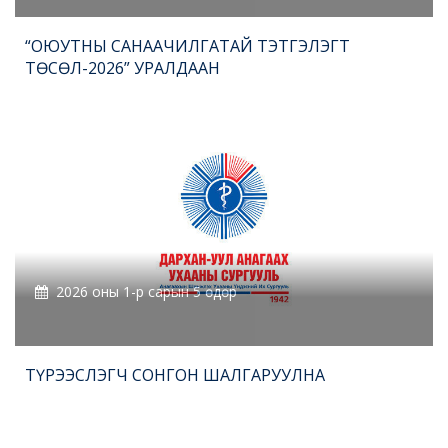
“ОЮУТНЫ САНААЧИЛГАТАЙ ТЭТГЭЛЭГТ
ТӨСӨЛ-2026” УРАЛДААН
2026 оны 1-р сарын 5 өдөр
ТҮРЭЭСЛЭГЧ СОНГОН ШАЛГАРУУЛНА