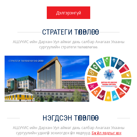
Дэлгэрэнгүй
СТРАТЕГИ ТӨЛӨВЛӨГӨӨ
АШУҮИС-ийн Дархан-Уул аймаг дахь салбар Анагаах Ухааны
сургуулийн стратеги төлөвлөгөө.
НЭГДСЭН ТӨЛӨВЛӨГӨӨ
АШУҮИС-ийн Дархан-Уул аймаг дахь салбар Анагаах Ухааны
сургуулийн удахгүй зохиогдох үйл явдлууд.
Бүх үйл явдлыг үзэх