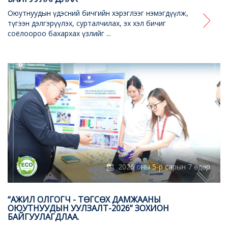
Оюутнуудын үдэсний бичгийн хэрэглээг нэмэгдүүлж,
түгээн дэлгэрүүлэх, сурталчилах, эх хэл бичиг
соёлоороо бахархах үзлийг ...
2026 оны 5-р сарын 7 өдөр
“АЖИЛ ОЛГОГЧ - ТӨГСӨХ ДАМЖААНЫ
ОЮУТНУУДЫН УУЛЗАЛТ-2026” ЗОХИОН
БАЙГУУЛАГДЛАА.