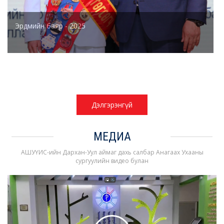
Эрдмийн баяр - 2025
Дэлгэрэнгүй
МЕДИА
АШУҮИС-ийн Дархан-Уул аймаг дахь салбар Анагаах Ухааны
сургуулийн видео булан