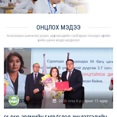
ОНЦЛОХ МЭДЭЭ
Анагаахын шинжлэх ухаан, эрүүл мэндийн салбарын талаарх сүүлийн
үеийн шинэ мэдээ мэдээлэл
2026 оны 6-р сарын 15 өдөр