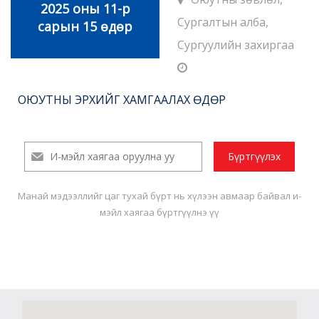
2025 оны 11-р
Сургалтын алба,
сарын 15 өдөр
Сургуулийн захиргаа
ОЮУТНЫ ЭРХИЙГ ХАМГААЛАХ ӨДӨР
Манай мэдээллийг цаг тухай бүрт нь хүлээн авмаар байвал и-
мэйл хаягаа бүртгүүлнэ үү