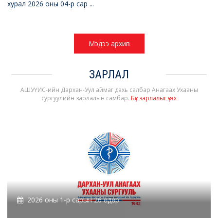
хурал 2026 оны 04-р сар ...
Мэдээ архив
ЗАРЛАЛ
АШУҮИС-ийн Дархан-Уул аймаг дахь салбар Анагаах Ухааны
сургуулийн зарлалын самбар.
Бүх зарлалыг үзэх
2026 оны 1-р сарын 26 өдөр