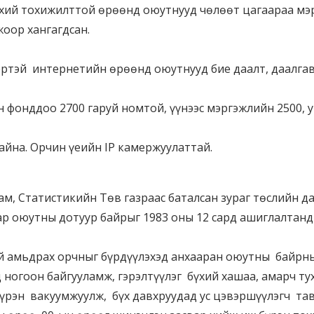
хий тохижилттой өрөөнд оюутнууд чөлөөт цагаараа мэ
оор хангагдсан.
ртэй интернетийн өрөөнд оюутнууд бие даалт, даалгав
 фонддоо 2700 гаруй номтой, үүнээс мэргэжлийн 2500, 
айна. Орчин үеийн IP камержуулаттай.
, Статистикийн Төв газраас баталсан зураг төслийн да
хар оюутны дотуур байрыг 1983 оны 12 сард ашиглалтанд
ай амьдрах орчныг бүрдүүлэхэд анхааран оюутны байрны
ногоон байгууламж, гэрэлтүүлэг бүхий хашаа, амарч тух
үрэн вакуумжуулж, бүх давхруудад ус цэвэршүүлэгч тав