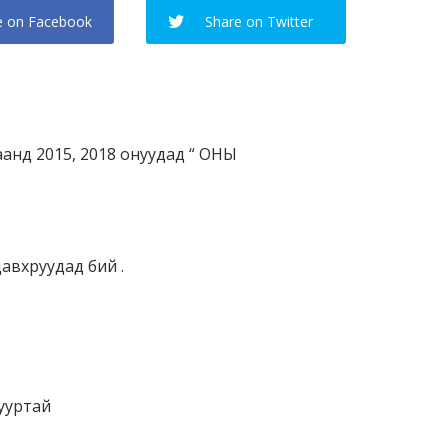
e on Facebook
Share on Twitter
нд 2015, 2018 онуудад “ ОНЫ
авхруудад бий .
жууртай