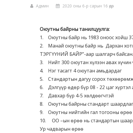
Админ
2020 оны 6-р сарын 16 өдөр
Оюутны байрны танилцуулга:
1. Оюутны байр нь 1983 оноос хойш 37
2. Манай оюутны байр нь Дархан хоты
ТЭРГҮҮНИЙ БАЙР”-аар шалгарч байсан
3. Нийт 300 оюутан хүлээн авах хүчин
4. Нэг тасагт 4 оюутан амьдардаг
5. Стандартын дагуу сорох төхөөрөмжө
6. Дэлгүүр өдөр бүр 08 - 22 цаг хүртэ
7. Давхар бүр 4-5 хөлдөөгчтэй
8. Оюутны байрны стандарт шаардлагы
9. Оюутны нийтийн гал тогооны өрөө д
10. ОО –ын өрөө нь стандартын шаард
Ур чадварын өрөө