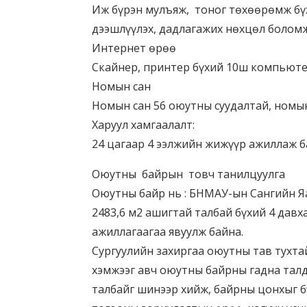
Иж бүрэн мулъяж, тоног төхөөрөмж бү
дээшлүүлэх, дадлагажих нөхцөл боломж
Интернет өрөө
Скайнер, принтер бүхий 10ш компьюте
Номын сан
Номын сан 56 оюутны суудалтай, номын
Харуул хамгаалалт:
24 цагаар 4 ээлжийн жижүүр ажиллаж б
Оюутны байрын товч танилцуулга
Оюутны байр нь : БНМАУ-ын Сангийн Яам
2483,6 м2 ашигтай талбай бүхий 4 дав
ажиллагаагаа явуулж байна.
Сургуулийн захиргаа оюутны тав тухт
хэмжээг авч оюутны байрны гадна талд 
талбайг шинээр хийж, байрны цонхыг б