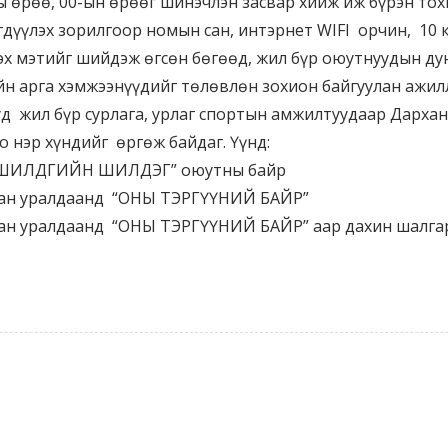
ы өрөө, 00-ын өрөөг шинэчлэн засвар хийж иж бүрэн т
гдүүлэх зорилгоор номын сан, интэрнет WIFI орчин, 10
х мэтийг шийдэж өгсөн бөгөөд, жил бүр оюутнуудын ду
гийн арга хэмжээнүүдийг төлөвлөн зохион байгуулан ажи
 жил бүр сурлага, урлаг спортын амжилтуудаар Дархан
 нэр хүндийг өргөж байдаг. Үүнд:
 “ШИЛДГИЙН ШИЛДЭГ” оюутны байр
сан уралдаанд “ОНЫ ТЭРГҮҮНИЙ БАЙР”
н уралдаанд “ОНЫ ТЭРГҮҮНИЙ БАЙР” аар дахин шалгарч