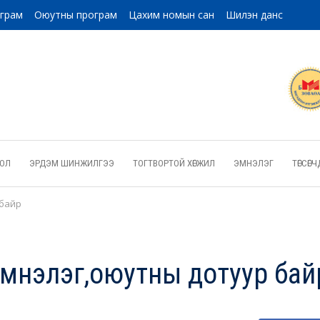
ограм
Оюутны програм
Цахим номын сан
Шилэн данс
ОЛ
ЭРДЭМ ШИНЖИЛГЭЭ
ТОГТВОРТОЙ ХӨГЖИЛ
ЭМНЭЛЭГ
ТӨГСӨ
 байр
эмнэлэг,оюутны дотуур бай