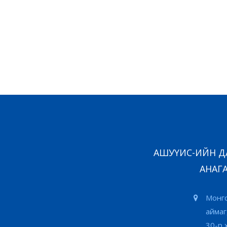
АШУҮИС-ИЙН ДА
АНАГА
Монго
аймаг
30-р 