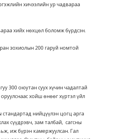
ргэжлийн хичээлийн ур чадвараа
араа хийх нөхцөл боломж бүрдсэн.
уран зохиолын 200 гаруй номтой
гуу 300 оюутан суух хүчин чадалтай
 оруулснаас хойш өнөөг хүртэл үйл
 стандартад нийцүүлэн цогц арга
лах сүүдрэвч, зам талбай, сагсны
ьж, иж бүрэн камержуулсан. Гал