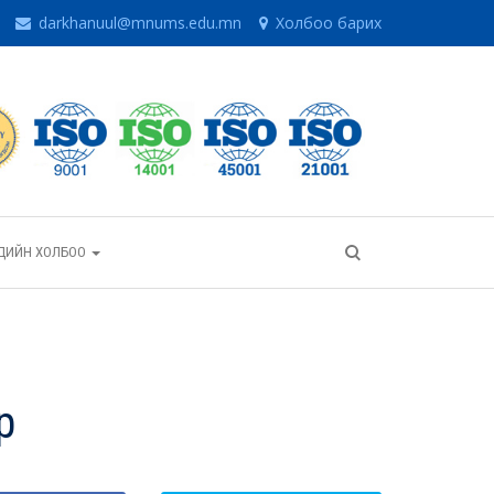
darkhanuul@mnums.edu.mn
Холбоо барих
ГЧДИЙН ХОЛБОО
р