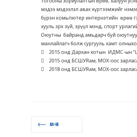
тогооны зориулалтын өрөө, халуун усн
мэдээ мэдээлэл авах хүртээмжийг нэмэ
бүрэн комьпютер интернэтийн өрөө гэ
хууль эрх зүй, эрүүл мэнд, спорт урла
Оюутны байранд амьдарч буй оюутнууд
манлайлагч болж сургууль хамт олныхоо
 2015 онд Дархан хотын ИДМС-ын
 2015 онд БСШУЯам, МОХ-оос зарла
 2018 онд БСШУЯам, МОХ-оос зарласа
ӨМНӨХ