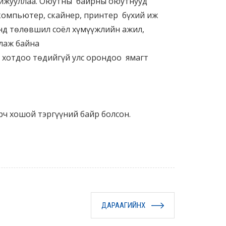
охижууллаа. Оюутны байрны оюутнууд
 компьютер, скайнер, принтер бүхий иж
нд төлөвшил соёл хүмүүжлийн ажил,
ллаж байна
 хотдоо төдийгүй улс орондоо ямагт
 хошой тэргүүний байр болсон.
ДАРААГИЙНХ