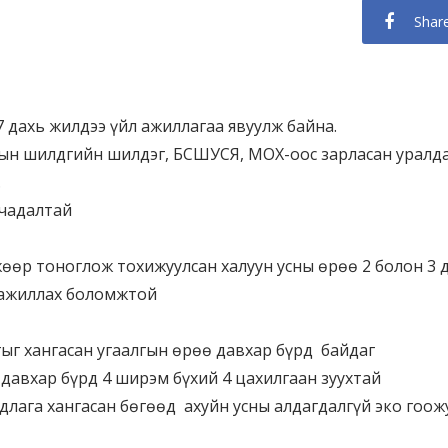
Shar
 дахь жилдээ үйл ажиллагаа явуулж байна.
н шилдгийн шилдэг, БСШУСЯ, МОХ-оос зарласан уралдаа
.
 чадалтай
өр тоноглож тохижуулсан халуун усны өрөө 2 болон 3 д
л ажиллах боломжтой
г хангасан угаалгын өрөө давхар бүрд байдаг
авхар бүрд 4 ширэм бүхий 4 цахилгаан зуухтай
лага хангасан бөгөөд ахуйн усны алдагдалгүй эко гоо