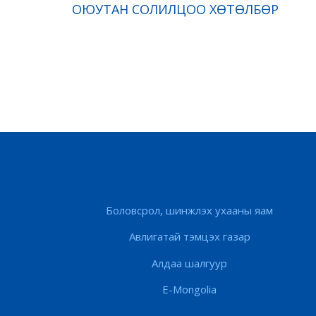
ОЮУТАН СОЛИЛЦОО ХӨТӨЛБӨР
Боловсрол, шинжлэх ухааны яам
Авлигатай тэмцэх газар
Алдаа шалгуур
E-Mongolia