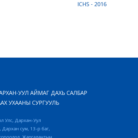
ICHS - 2016
РХАН-УУЛ АЙМАГ ДАХЬ САЛБАР
АХ УХААНЫ СУРГУУЛЬ
л Улс, Дархан-Уул
, Дархан сум, 13-р баг,
хороолол, Жаргалантын