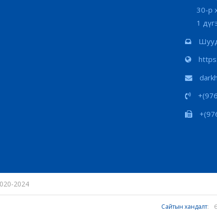
30-р 
1 дүг
Шууд
http
dark
+(97
+(97
020-2024
Сайтын хандалт
: