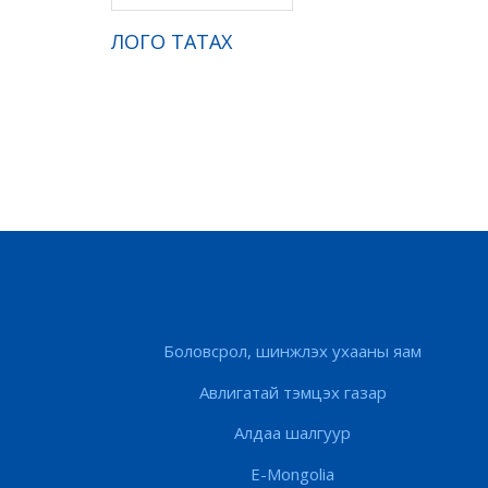
ЛОГО ТАТАХ
Боловсрол, шинжлэх ухааны яам
Авлигатай тэмцэх газар
Алдаа шалгуур
E-Mongolia