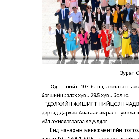
Зураг. 
Одоо нийт 103 багш, ажилтан, ажилл
багшийн эзлэх хувь 28.5 хувь болно.
“ДЭЛХИЙН ЖИШИГТ НИЙЦСЭН ЧАДВАРЛА
дэргэд Дархан Анагаах амралт сувилал
үйл ажиллагаагаа явуулдаг.
Бид чанарын менежментийн тогтолцо
улсын ISO 14001:2015 стандартыг үйл 