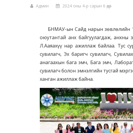
Админ
2024 оны 4-р сарын 6 өдөр
БНМАУ-ын Сайд нарын зөвлөлийн 1967
оюутантай анх байгуулагдаж, анхны 
Л.Ааяахүү нар ажиллаж байлаа. Тус су
сувилагч, Эх баригч сувилагч, Сувил
анагаахын бага эмч, Бага эмч, Лабор
сувилагч болон эмнэлгийн тусгай мэрг
ханган ажиллаж байна.