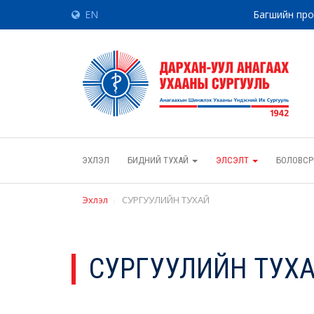
EN
Багшийн пр
ЭХЛЭЛ
БИДНИЙ ТУХАЙ
ЭЛСЭЛТ
БОЛОВСР
Эхлэл
СУРГУУЛИЙН ТУХАЙ
СУРГУУЛИЙН ТУХ