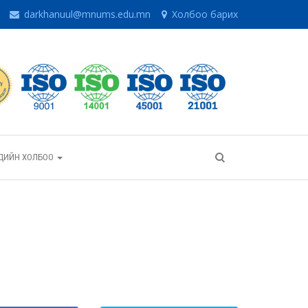
darkhanuul@mnums.edu.mn
Холбоо барих
ГЧДИЙН ХОЛБОО