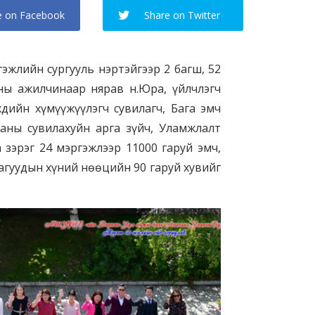
e on Facebook
Share on Twitter
лийн сургууль нэртэйгээр 2 багш, 52
ны ажилчинаар нярав н.Юра, үйлчлэгч
хдийн хүмүүжүүлэгч сувилагч, Бага эмч
ааны сувилахуйн арга зүйч, Уламжлалт
зэрэг 24 мэргэжлээр 11000 гаруй эмч,
агуудын хүний нөөцийн 90 гаруй хувийг