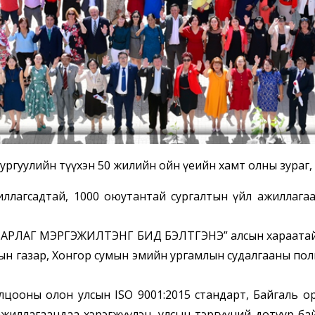
Сургуулийн түүхэн 50 жилийн ойн үеийн хамт олны зураг,
агсадтай, 1000 оюутантай сургалтын үйл ажиллагаа
Г МЭРГЭЖИЛТЭНГ БИД БЭЛТГЭНЭ” алсын хараатайгаар
ын газар, Хонгор сумын эмийн ургамлын судалгааны пол
оны олон улсын ISO 9001:2015 стандарт, Байгаль 
ажиллагаандаа хэрэгжүүлэн, улсын тэргүүний дотуур ба