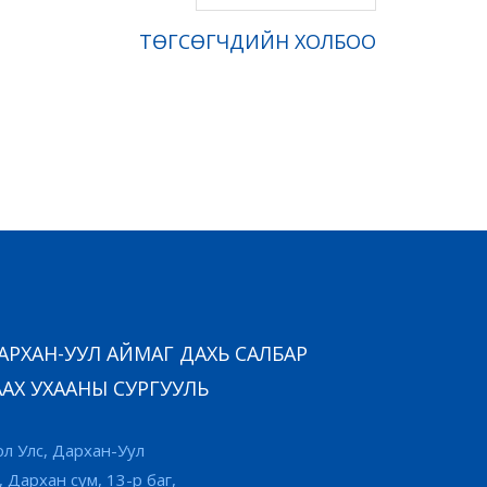
ТӨГСӨГЧДИЙН ХОЛБОО
РХАН-УУЛ АЙМАГ ДАХЬ САЛБАР
АХ УХААНЫ СУРГУУЛЬ
л Улс, Дархан-Уул
, Дархан сум, 13-р баг,