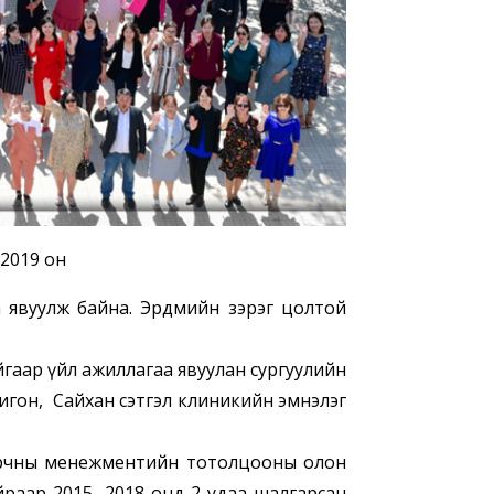
 2019 он
 явуулж байна. Эрдмийн зэрэг цолтой
 үйл ажиллагаа явуулан сургуулийн
игон, Сайхан сэтгэл клиникийн эмнэлэг
орчны менежментийн тотолцооны олон
йраар 2015, 2018 онд 2 удаа шалгарсан