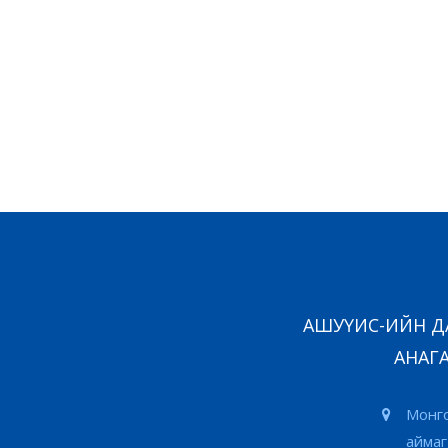
АШУҮИС-ИЙН ДА
АНАГА
Монго
аймаг