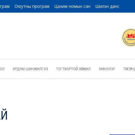
ограм
Оюутны програм
Цахим номын сан
Шилэн данс
ОЛ
ЭРДЭМ ШИНЖИЛГЭЭ
ТОГТВОРТОЙ ХӨГЖИЛ
ЭМНЭЛЭГ
ТӨГСӨ
АЙ