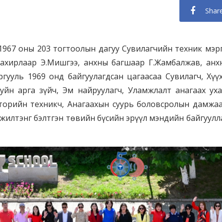
Shar
 оны 203 тогтоолын дагуу Сувилагчийн техник мэргэж
захирлаар Э.Мишгээ, анхны багшаар Г.Жамбалжав, анх
ргууль 1969 онд байгуулагдсан цагаасаа Сувилагч, Хүү
ахуйн арга зүйч, Эм найруулагч, Уламжлалт анагаах ух
аторийн техникч, Анагаахын суурь боловсролын дамжаа 
эжилтэнг бэлтгэн төвийн бүсийн эрүүл мэндийн байгуулл