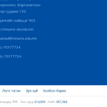
хороолол, Жаргалантын
ээр гудамж 130
ангийн хайрцаг 903
s://mnums-da.edu.mn
hanuul@mnums.edu.mn
6)-70377734
6)-70377734
Лого татах
Эрх зүй
Холбоо барих
Өнөөдөр:
111
Энэ сард:
214,939
Нийт:
657,384