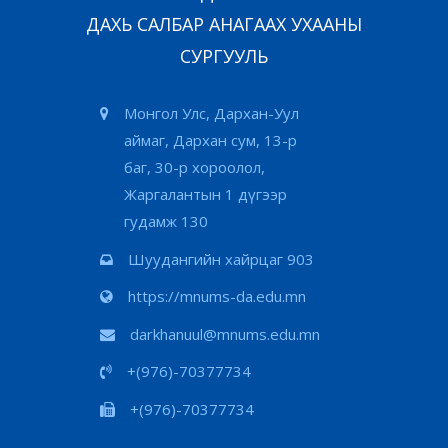
ДАХЬ САЛБАР АНАГААХ УХААНЫ
СУРГУУЛЬ
Монгол Улс, Дархан-Уул
аймаг, Дархан сум, 13-р
баг, 30-р хороолол,
Жаргалантын 1 дүгээр
гудамж 130
Шуудангийн хайрцаг 903
https://mnums-da.edu.mn
darkhanuul@mnums.edu.mn
+(976)-70377734
+(976)-70377734