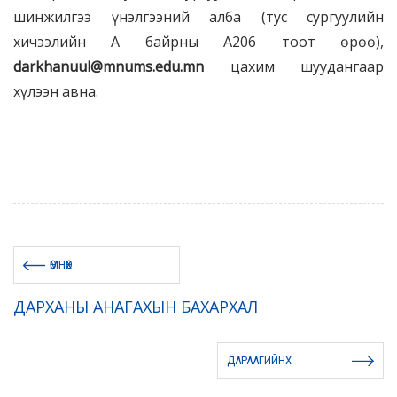
шинжилгээ үнэлгээний алба (тус сургуулийн
хичээлийн А байрны А206 тоот өрөө),
darkhanuul@mnums.edu.mn
цахим шуудангаар
хүлээн авна.
ӨМНӨХ
ДАРХАНЫ АНАГАХЫН БАХАРХАЛ
ДАРААГИЙНХ