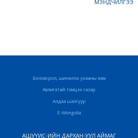
МЭНДЧИЛГЭЭ
Боловсрол, шинжлэх ухааны яам
Авлигатай тэмцэх газар
Алдаа шалгуур
E-Mongolia
АШУҮИС-ИЙН ДАРХАН-УУЛ АЙМАГ