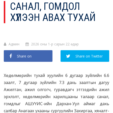
САНАЛ, ГОМДОЛ
ХҮЛЭЭН АВАХ ТУХАЙ
Админ
2026 оны 1-р сарын 22 өдөр
Share on
Share on Twitter
Facebook
Хөдөлмөрийн тухай хуулийн 6 дугаар зүйлийн 6.6
заалт, 7 дугаар зүйлийн 7.3 дахь заалтын дагуу
Ажилтан, ажил олгогч, гуравдагч этгээдийн ажил
эрхлэлт, хөдөлмөрийн харилцааны талаар санал,
гомдлыг АШУҮИС-ийн Дархан-Уул аймаг дахь
салбар Анагаах ухааны сургуулийн Захиргаа, хяналт-