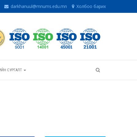
darkhanuul@mnums.edu.mn
Холбоо барих
ИЙН СУРГАЛТ