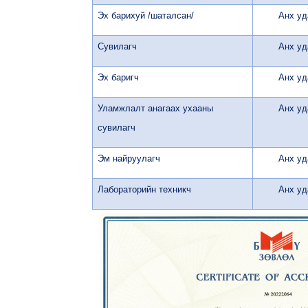
Эх барихуй /шаталсан/
Анх уд
Сувилагч
Анх уд
Эх баригч
Анх уд
Уламжлалт анагаах ухааны
Анх уд
сувилагч
Эм найруулагч
Анх уд
Лабораторийн техникч
Анх уд