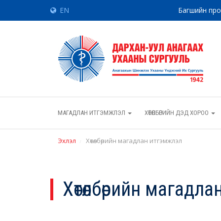
EN
Багшийн пр
МАГАДЛАН ИТГЭМЖЛЭЛ
ХӨТӨЛБӨРИЙН ДЭД ХОРОО
Эхлэл
Хөтөлбөрийн магадлан итгэмжлэл
Хөтөлбөрийн магадл