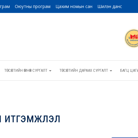
ограм
Оюутны програм
Цахим номын сан
Шилэн данс
ТӨГСӨЛТИЙН ӨМНӨХ СУРГАЛТ
ТӨГСӨЛТИЙН ДАРААХ СУРГАЛТ
БАГЦ ЦАГ
ан итгэмжлэл