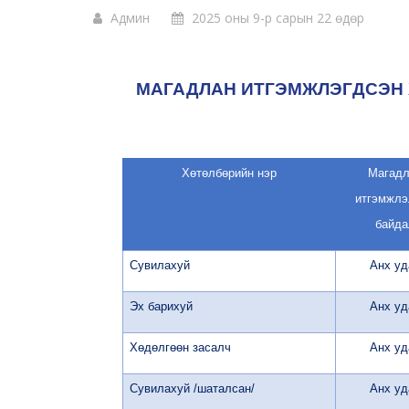
Админ
2025 оны 9-р сарын 22 өдөр
МАГАДЛАН ИТГЭМЖЛЭГДСЭН 
Хөтөлбөрийн нэр
Магадл
итгэмжлэ
байда
Сувилахуй
Анх уд
Эх барихуй
Анх уд
Хөдөлгөөн засалч
Анх уд
Сувилахуй /шаталсан/
Анх уд