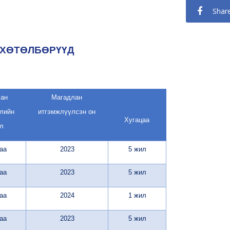
Shar
ХӨТӨЛБӨРҮҮД
ан
Магадлан
лийн
итгэмжлүүлсэн он
Хугацаа
л
аа
2023
5 жил
аа
2023
5 жил
аа
2024
1 жил
аа
2023
5 жил