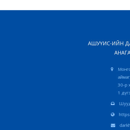
АШУҮИС-ИЙН ДА
АНАГА
Монго
аймаг
30-р 
1 дүг
Шууд
http
dark