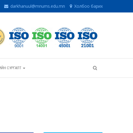
darkhanuul@mnums.edu.mn
Холбоо барих
ИЙН СУРГАЛТ