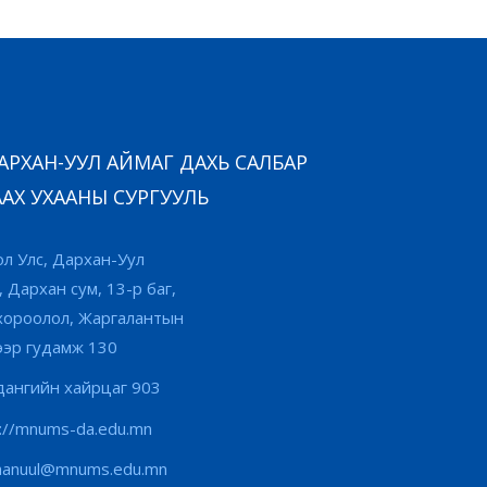
РХАН-УУЛ АЙМАГ ДАХЬ САЛБАР
АХ УХААНЫ СУРГУУЛЬ
л Улс, Дархан-Уул
, Дархан сум, 13-р баг,
хороолол, Жаргалантын
ээр гудамж 130
ангийн хайрцаг 903
s://mnums-da.edu.mn
hanuul@mnums.edu.mn