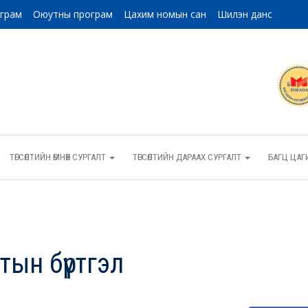
ограм
Оюутны програм
Цахим номын сан
Шилэн данс
ТӨГСӨЛТИЙН ӨМНӨХ СУРГАЛТ
ТӨГСӨЛТИЙН ДАРААХ СУРГАЛТ
БАГЦ ЦАГ
тын бүртгэл