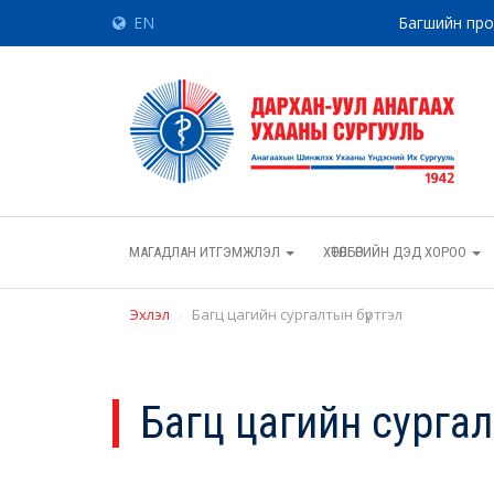
EN
Багшийн пр
МАГАДЛАН ИТГЭМЖЛЭЛ
ХӨТӨЛБӨРИЙН ДЭД ХОРОО
Эхлэл
Багц цагийн сургалтын бүртгэл
Багц цагийн сургал