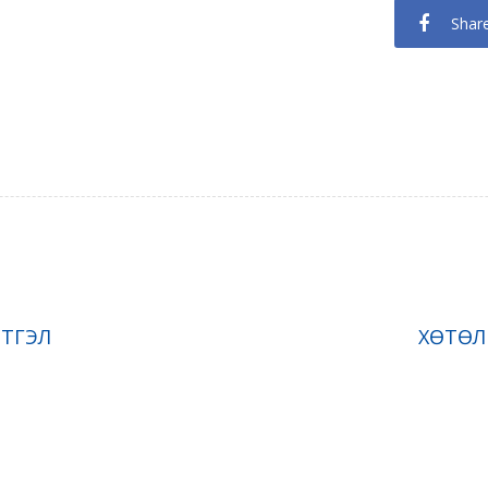
Shar
РТГЭЛ
ХӨТӨЛ