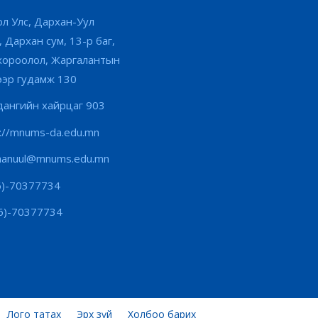
л Улс, Дархан-Уул
, Дархан сум, 13-р баг,
хороолол, Жаргалантын
ээр гудамж 130
ангийн хайрцаг 903
s://mnums-da.edu.mn
hanuul@mnums.edu.mn
6)-70377734
6)-70377734
Лого татах
Эрх зүй
Холбоо барих