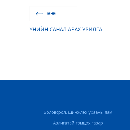
ӨМНӨХ
ҮНИЙН САНАЛ АВАХ УРИЛГА
Боловсрол, шинжлэх ухааны яам
Авлигатай тэмцэх газар