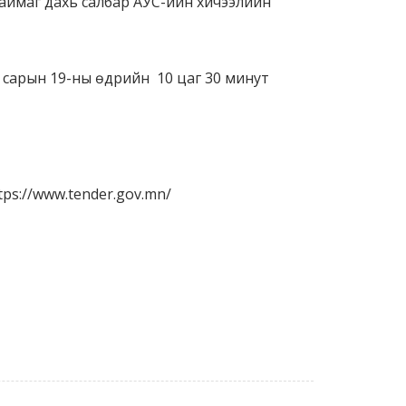
аймаг дахь салбар АУС-ийн хичээлийн
 сарын 19-ны өдрийн 10 цаг 30 минут
ps://www.tender.gov.mn/