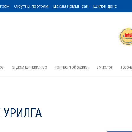
ограм
Оюутны програм
Цахим номын сан
Шилэн данс
ОЛ
ЭРДЭМ ШИНЖИЛГЭЭ
ТОГТВОРТОЙ ХӨГЖИЛ
ЭМНЭЛЭГ
ТӨГСӨ
Х УРИЛГА