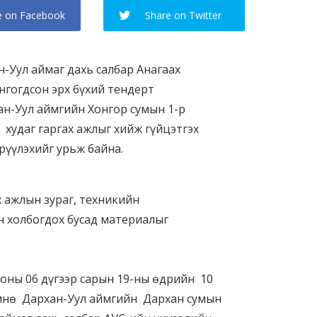
e on Facebook
Share on Twitter
Уул аймаг дахь салбар Анагаах
нгогдсон эрх бүхий тендерт
н-Уул аймгийн Хонгор сумын 1-р
 худаг гаргах ажлыг хийж гүйцэтгэх
рүүлэхийг урьж байна.
х ажлын зураг, техникийн
 холбогдох бусад материалыг
 оны 06 дүгээр сарын 19-ны өдрийн 10
өмнө Дархан-Уул аймгийн Дархан сумын