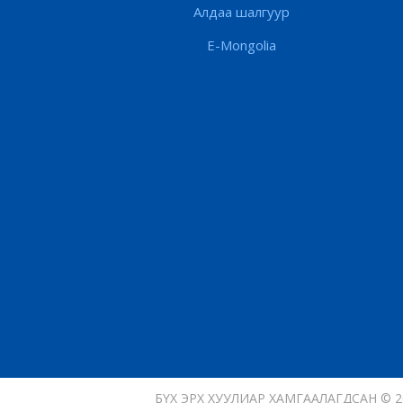
Алдаа шалгуур
E-Mongolia
БҮХ ЭРХ ХУУЛИАР ХАМГААЛАГДСАН © 2