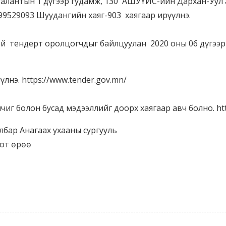
галантын 1 дүгээр гудамж, 130 АШУҮИС-ийн Дархан-Уул 
 99529093 Шуудангийн хаяг-903 хаягаар ирүүлнэ.
эй тендерт оролцогчдыг байлцуулан 2020 оны 06 дүгээр
лнэ. https://www.tender.gov.mn/
иг болон бусад мэдээллийг доорх хаягаар авч болно. htt
бар Анагаах ухааны сургууль
оот өрөө