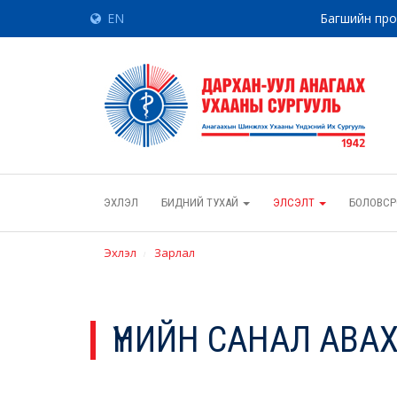
EN
Багшийн пр
ЭХЛЭЛ
БИДНИЙ ТУХАЙ
ЭЛСЭЛТ
БОЛОВСР
Эхлэл
Зарлал
ҮНИЙН САНАЛ АВА