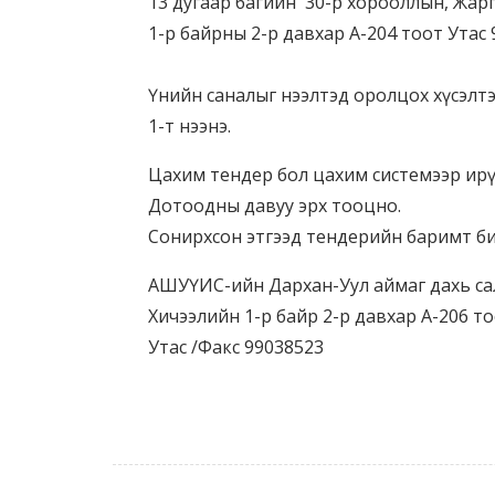
13 дугаар багийн 30-р хорооллын, Жар
1-р байрны 2-р давхар А-204 тоот Утас
Үнийн саналыг нээлтэд оролцох хүсэлт
1-т нээнэ.
Цахим тендер бол цахим системээр ирүү
Дотоодны давуу эрх тооцно.
Сонирхсон этгээд тендерийн баримт бич
АШУҮИС-ийн Дархан-Уул аймаг дахь сал
Хичээлийн 1-р байр 2-р давхар А-206 т
Утас /Факс 99038523