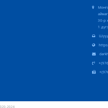
Монго
аймаг
30-р 
1 дүг
Шууд
http
dark
+(97
+(97
020-2024