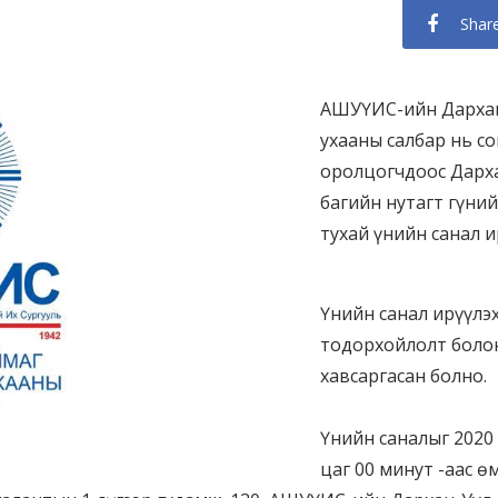
Shar
АШУҮИС-ийн Дархан-
ухааны салбар нь со
оролцогчдоос Дарха
багийн нутагт гүний
тухай үнийн санал и
Үнийн санал ирүүлэ
тодорхойлолт болон
хавсаргасан болно.
Үнийн саналыг 2020
цаг 00 минут -аас 