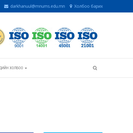
darkhanuul@mnums.edu.mn
Холбоо барих
ГЧДИЙН ХОЛБОО