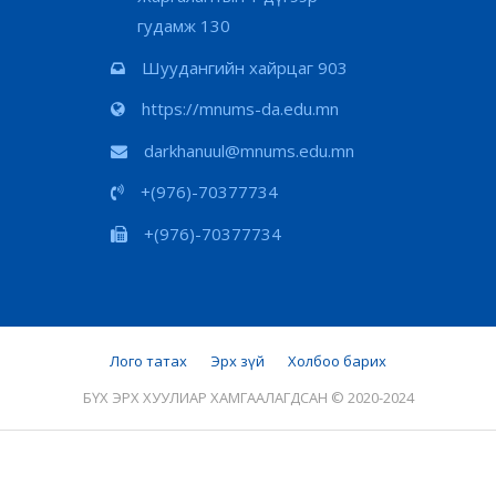
гудамж 130
Шуудангийн хайрцаг 903
https://mnums-da.edu.mn
darkhanuul@mnums.edu.mn
+(976)-70377734
+(976)-70377734
Лого татах
Эрх зүй
Холбоо барих
БҮХ ЭРХ ХУУЛИАР ХАМГААЛАГДСАН © 2020-2024
Сайтын хандалт
:
Өнөөдөр:
175
Энэ сард:
215,003
Нийт:
657,448