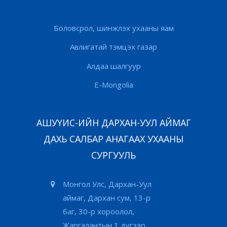
Боловсрол, шинжлэх ухааны яам
Авлигатай тэмцэх газар
Алдаа шалгуур
E-Mongolia
АШУҮИС-ИЙН ДАРХАН-УУЛ АЙМАГ
ДАХЬ САЛБАР АНАГААХ УХААНЫ
СУРГУУЛЬ
Монгол Улс, Дархан-Уул
аймаг, Дархан сум, 13-р
баг, 30-р хороолол,
Жаргалантын 1 дүгээр