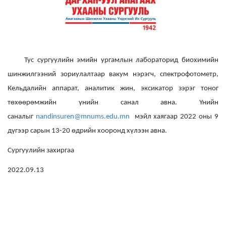
Тус сургуулийн эмийн ургамлын лабораторид биохимийн
шинжилгээний зориулалтаар вакум нэрэгч, спектрофотометр,
Кельдалийн аппарат, аналитик жин, эксикатор зэрэг тоног
төхөөрөмжийн үнийн санал авна. Үнийн
саналыг
nandinsuren@mnums.edu.mn
мэйл хаягаар 2022 оны 9
дүгээр сарын 13-20 өдрийн хооронд хүлээн авна.
Сургуулийн захиргаа
2022.09.13