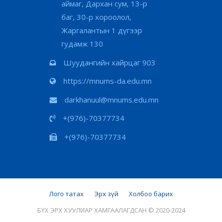
аймаг, Дархан сум, 13-р
баг, 30-р хороолол,
Жаргалантын 1 дүгээр
гудамж 130
Шуудангийн хайрцаг 903
https://mnums-da.edu.mn
darkhanuul@mnums.edu.mn
+(976)-70377734
+(976)-70377734
Лого татах
Эрх зүй
Холбоо барих
БҮХ ЭРХ ХУУЛИАР ХАМГААЛАГДСАН © 2020-2024