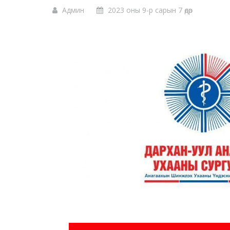
Админ
2023 оны 9-р сарын 7 өдөр