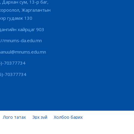
, Дархан сум, 13-р баг,
хороолол, Жаргалантын
ээр гудамж 130
ангийн хайрцаг 903
s://mnums-da.edu.mn
hanuul@mnums.edu.mn
6)-70377734
6)-70377734
Лого татах
Эрх зүй
Холбоо барих
Өнөөдөр:
131
Энэ сард:
214,959
Нийт:
657,404