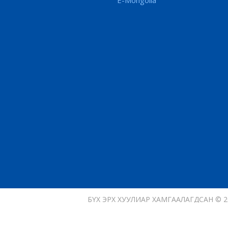
БҮХ ЭРХ ХУУЛИАР ХАМГААЛАГДСАН © 2