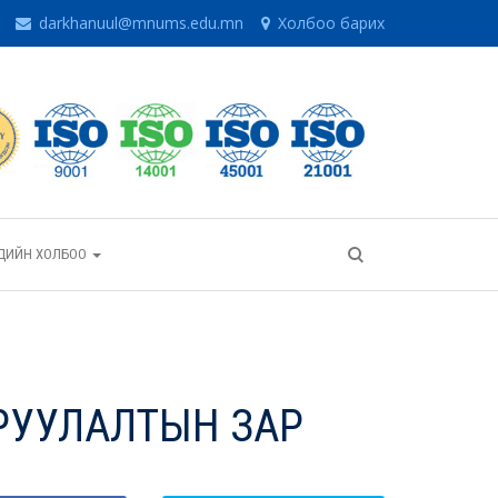
darkhanuul@mnums.edu.mn
Холбоо барих
ГЧДИЙН ХОЛБОО
РУУЛАЛТЫН ЗАР