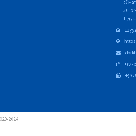
аймаг
30-р 
1 дүг
Шууд
http
dark
+(97
+(97
020-2024
Сайтын хандалт
: