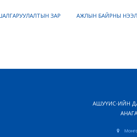
ШАЛГАРУУЛАЛТЫН ЗАР
АЖЛЫН БАЙРНЫ НЭЭЛ
АШУҮИС-ИЙН ДА
АНАГА
Монго