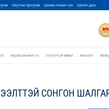
ограм
Оюутны програм
Цахим номын сан
Шилэн данс
ОЛ
ЭРДЭМ ШИНЖИЛГЭЭ
ТОГТВОРТОЙ ХӨГЖИЛ
ЭМНЭЛЭГ
ТӨГСӨ
ЭЭЛТТЭЙ СОНГОН ШАЛГА