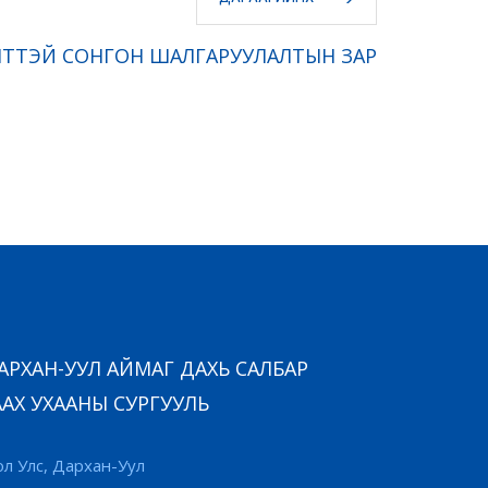
ТТЭЙ СОНГОН ШАЛГАРУУЛАЛТЫН ЗАР
РХАН-УУЛ АЙМАГ ДАХЬ САЛБАР
АХ УХААНЫ СУРГУУЛЬ
л Улс, Дархан-Уул