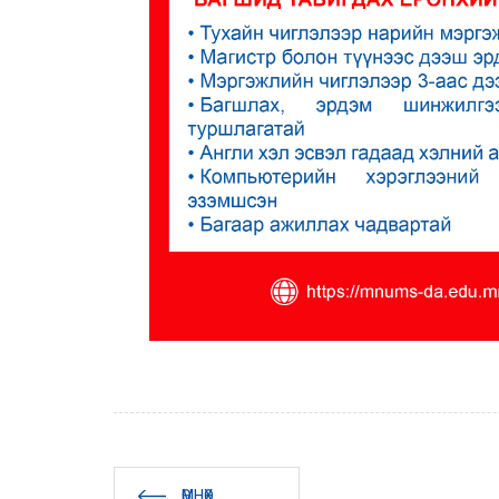
ӨМНӨХ