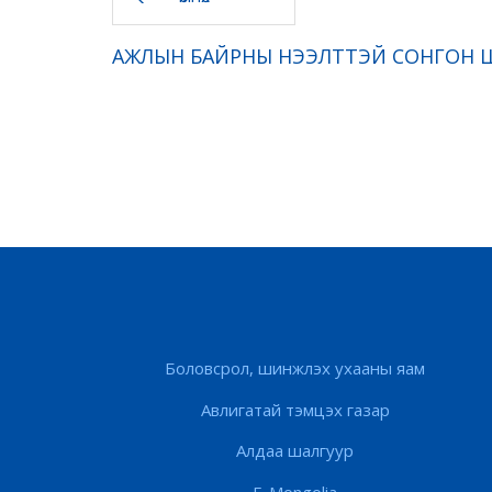
АЖЛЫН БАЙРНЫ НЭЭЛТТЭЙ СОНГОН 
Боловсрол, шинжлэх ухааны яам
Авлигатай тэмцэх газар
Алдаа шалгуур
E-Mongolia