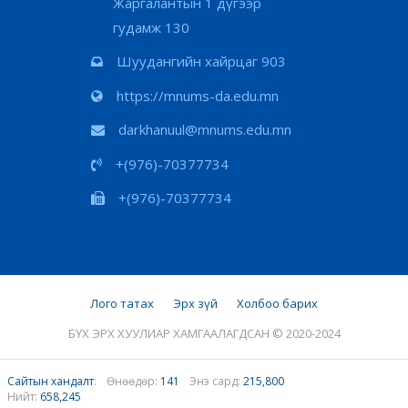
Жаргалантын 1 дүгээр
гудамж 130
Шуудангийн хайрцаг 903
https://mnums-da.edu.mn
darkhanuul@mnums.edu.mn
+(976)-70377734
+(976)-70377734
Лого татах
Эрх зүй
Холбоо барих
БҮХ ЭРХ ХУУЛИАР ХАМГААЛАГДСАН © 2020-2024
Сайтын хандалт
:
Өнөөдөр:
141
Энэ сард:
215,800
Нийт:
658,245