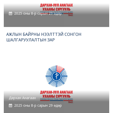
2025 оны 8-р сарын 29 өдөр
АЖЛЫН БАЙРНЫ НЭЭЛТТЭЙ СОНГОН
ШАЛГАРУУЛАЛТЫН ЗАР
Дархан Анагаах
2025 оны 8-р сарын 29 өдөр