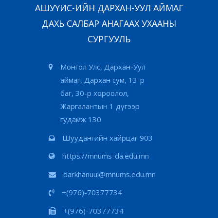
АШУҮИС-ИЙН ДАРХАН-УУЛ АЙМАГ
ДАХЬ САЛБАР АНАГААХ УХААНЫ
СУРГУУЛЬ
Монгол Улс, Дархан-Уул
аймаг, Дархан сум, 13-р
баг, 30-р хороолол,
Жаргалантын 1 дүгээр
гудамж 130
Шуудангийн хайрцаг 903
https://mnums-da.edu.mn
darkhanuul@mnums.edu.mn
+(976)-70377734
+(976)-70377734