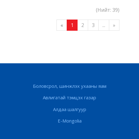
(Нийт: 39)
«
1
2
3
...
»
Боловсрол, шинжлэх ухааны яам
Авлигатай тэмцэх газар
Алдаа шалгуур
E-Mongolia