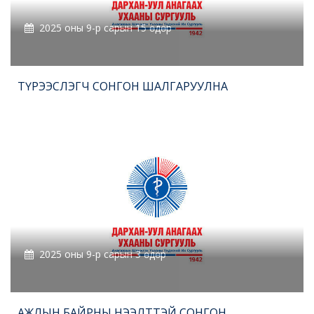
2025 оны 9-р сарын 15 өдөр
ТҮРЭЭСЛЭГЧ СОНГОН ШАЛГАРУУЛНА
2025 оны 9-р сарын 3 өдөр
АЖЛЫН БАЙРНЫ НЭЭЛТТЭЙ СОНГОН