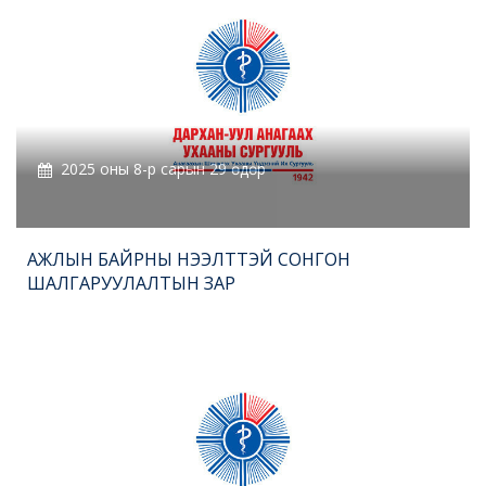
2025 оны 8-р сарын 29 өдөр
АЖЛЫН БАЙРНЫ НЭЭЛТТЭЙ СОНГОН
ШАЛГАРУУЛАЛТЫН ЗАР