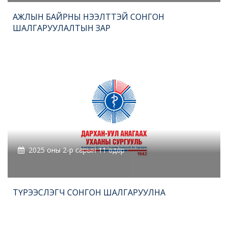
АЖЛЫН БАЙРНЫ НЭЭЛТТЭЙ СОНГОН
ШАЛГАРУУЛАЛТЫН ЗАР
2025 оны 2-р сарын 11 өдөр
ТҮРЭЭСЛЭГЧ СОНГОН ШАЛГАРУУЛНА