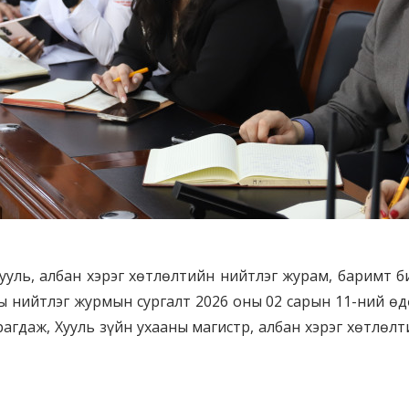
хууль, албан хэрэг хөтлөлтийн нийтлэг журам, баримт 
 нийтлэг журмын сургалт 2026 оны 02 сарын 11-ний өдө
агдаж, Хууль зүйн ухааны магистр, албан хэрэг хөтлөлт