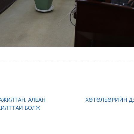
 АЖИЛТАН, АЛБАН
ХӨТӨЛБӨРИЙН ДЭ
МЖИЛТТАЙ БОЛЖ