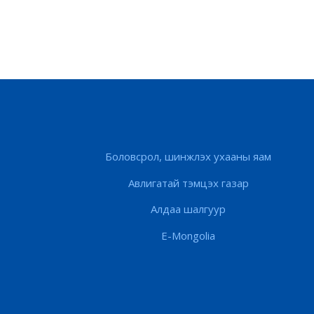
Боловсрол, шинжлэх ухааны яам
Авлигатай тэмцэх газар
Алдаа шалгуур
E-Mongolia