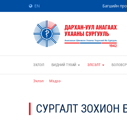
EN
Багшийн пр
ЭХЛЭЛ
БИДНИЙ ТУХАЙ
ЭЛСЭЛТ
БОЛОВСР
Эхлэл
Мэдээ
СУРГАЛТ ЗОХИОН 