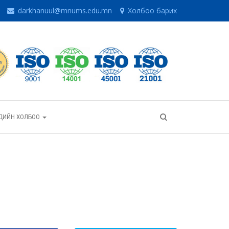
darkhanuul@mnums.edu.mn
Холбоо барих
ГЧДИЙН ХОЛБОО