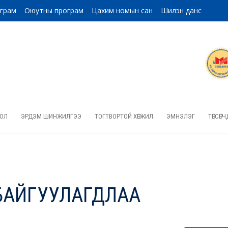
ограм
Оюутны програм
Цахим номын сан
Шилэн данс
ОЛ
ЭРДЭМ ШИНЖИЛГЭЭ
ТОГТВОРТОЙ ХӨГЖИЛ
ЭМНЭЛЭГ
ТӨГСӨ
БАЙГУУЛАГДЛАА