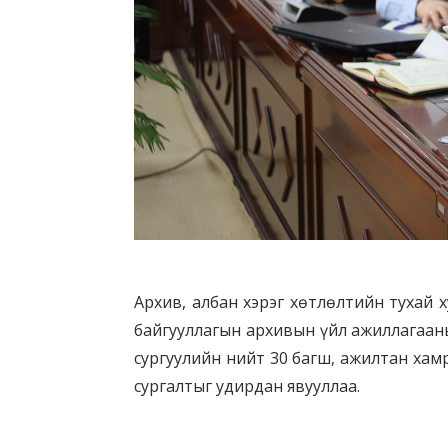
Архив, албан хэрэг хөтлөлтийн тухай 
байгууллагын архивын үйл ажиллагааны
сургуулийн нийт 30 багш, ажилтан хамр
сургалтыг удирдан явууллаа.