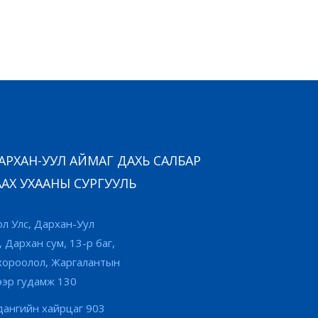
РХАН-УУЛ АЙМАГ ДАХЬ САЛБАР
АХ УХААНЫ СУРГУУЛЬ
л Улс, Дархан-Уул
, Дархан сум, 13-р баг,
хороолол, Жаргалантын
ээр гудамж 130
ангийн хайрцаг 903