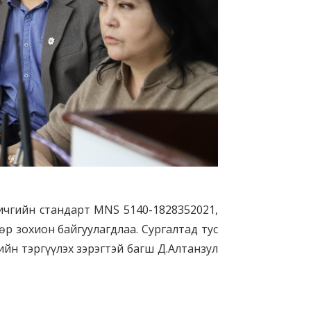
бичгийн стандарт MNS 5140-1828352021,
р зохион байгуулагдлаа. Сургалтад тус
ийн тэргүүлэх зэрэгтэй багш Д.Алтанзул