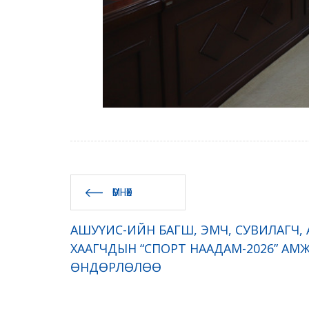
ӨМНӨХ
АШУҮИС-ИЙН БАГШ, ЭМЧ, СУВИЛАГЧ,
ХААГЧДЫН “СПОРТ НААДАМ-2026” А
ӨНДӨРЛӨЛӨӨ