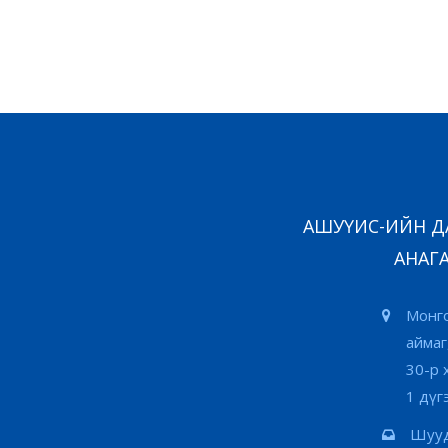
АШУҮИС-ИЙН ДА
АНАГА
Монго
аймаг
30-р 
1 дүг
Шууд