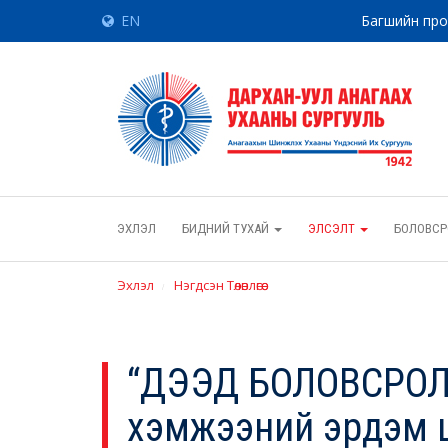
EN
Багшийн пр
ЭХЛЭЛ
БИДНИЙ ТУХАЙ
ЭЛСЭЛТ
БОЛОВСР
Эхлэл
Нэгдсэн Төлөвлөгөө
“ДЭЭД БОЛОВСРОЛ
хэмжээний эрдэм ш