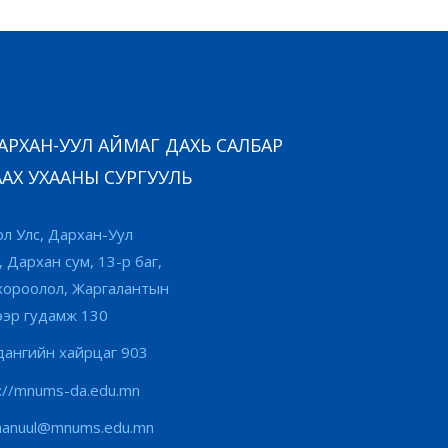
РХАН-УУЛ АЙМАГ ДАХЬ САЛБАР
АХ УХААНЫ СУРГУУЛЬ
л Улс, Дархан-Уул
, Дархан сум, 13-р баг,
хороолол, Жаргалантын
ээр гудамж 130
ангийн хайрцаг 903
s://mnums-da.edu.mn
hanuul@mnums.edu.mn