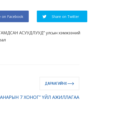
e on Facebook
Share on Twitter
АМДСАН АСУУДЛУУД” улсын хэмжээний
урал
ДАРААГИЙНХ
ЧАНАРЫН 7 ХОНОГ” ҮЙЛ АЖИЛЛАГАА