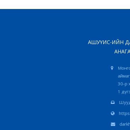
АШУҮИС-ИЙН ДА
АНАГА
Монго
аймаг
30-р 
1 дүг
Шууд
http
dark