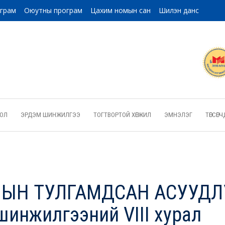
ограм
Оюутны програм
Цахим номын сан
Шилэн данс
ОЛ
ЭРДЭМ ШИНЖИЛГЭЭ
ТОГТВОРТОЙ ХӨГЖИЛ
ЭМНЭЛЭГ
ТӨГСӨ
ЫН ТУЛГАМДСАН АСУУДЛУ
инжилгээний VIII хурал