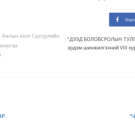
Shar
Ажлын хэсэг Сургуулийн
“ДЭЭД БОЛОВСРОЛЫН ТУЛГ
ахиргаа
эрдэм шинжилгээний VIII х
Р.
“