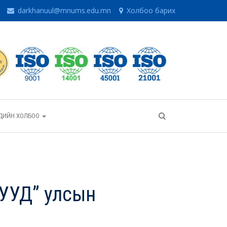
darkhanuul@mnums.edu.mn
Холбоо барих
ГЧДИЙН ХОЛБОО
УД” улсын