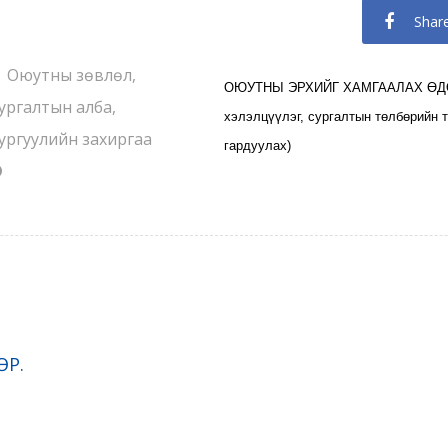
Shar
Оюутны зөвлөл,
ОЮУТНЫ ЭРХИЙГ ХАМГААЛАХ ӨДӨР 
ургалтын алба,
хэлэлцүүлэг, сургалтын төлбөрийн т
ургуулийн захиргаа
гардуулах)
ӨР.