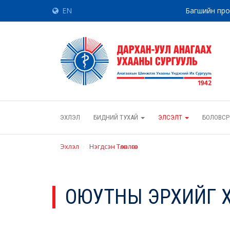
EN
Багшийн пр
ЭХЛЭЛ
БИДНИЙ ТУХАЙ
ЭЛСЭЛТ
БОЛОВСР
Эхлэл
Нэгдсэн Төлөвлөгөө
ОЮУТНЫ ЭРХИЙГ Х