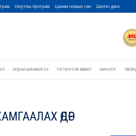
ограм
Оюутны програм
Цахим номын сан
Шилэн данс
ОЛ
ЭРДЭМ ШИНЖИЛГЭЭ
ТОГТВОРТОЙ ХӨГЖИЛ
ЭМНЭЛЭГ
ТӨГСӨ
АМГААЛАХ ӨДӨР