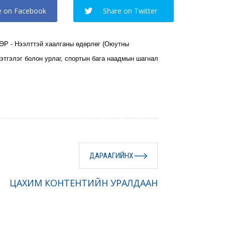
e on Facebook
Share on Twitter
- Нээлттэй хаалганы өдөрлөг (Оюутны
этгэлэг болон урлаг, спортын бага наадмын шагнал
ДАРААГИЙНХ
ЦАХИМ КОНТЕНТИЙН УРАЛДААН