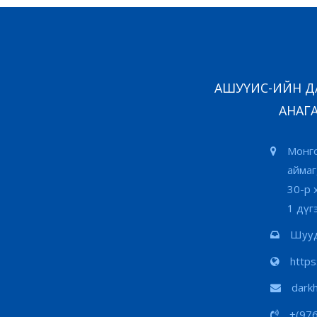
АШУҮИС-ИЙН ДА
АНАГА
Монго
аймаг
30-р 
1 дүг
Шууд
http
dark
+(97