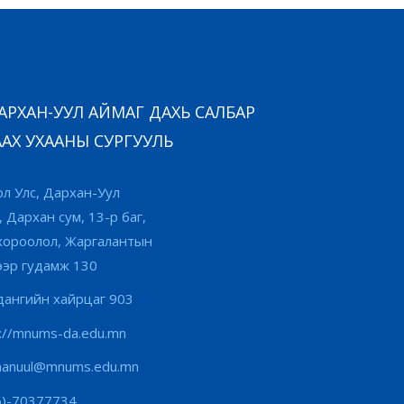
РХАН-УУЛ АЙМАГ ДАХЬ САЛБАР
АХ УХААНЫ СУРГУУЛЬ
л Улс, Дархан-Уул
, Дархан сум, 13-р баг,
хороолол, Жаргалантын
ээр гудамж 130
ангийн хайрцаг 903
s://mnums-da.edu.mn
hanuul@mnums.edu.mn
6)-70377734