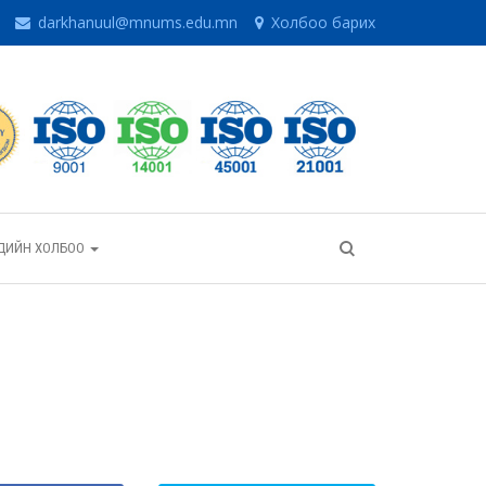
darkhanuul@mnums.edu.mn
Холбоо барих
ГЧДИЙН ХОЛБОО