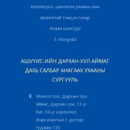
Боловсрол, шинжлэх ухааны яам
Авлигатай тэмцэх газар
Алдаа шалгуур
E-Mongolia
АШУҮИС-ИЙН ДАРХАН-УУЛ АЙМАГ
ДАХЬ САЛБАР АНАГААХ УХААНЫ
СУРГУУЛЬ
Монгол Улс, Дархан-Уул
аймаг, Дархан сум, 13-р
баг, 30-р хороолол,
Жаргалантын 1 дүгээр
гудамж 130