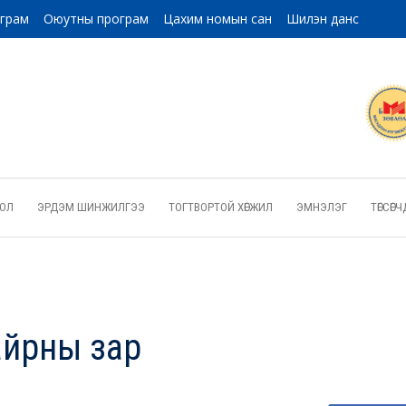
ограм
Оюутны програм
Цахим номын сан
Шилэн данс
ОЛ
ЭРДЭМ ШИНЖИЛГЭЭ
ТОГТВОРТОЙ ХӨГЖИЛ
ЭМНЭЛЭГ
ТӨГСӨ
айрны зар