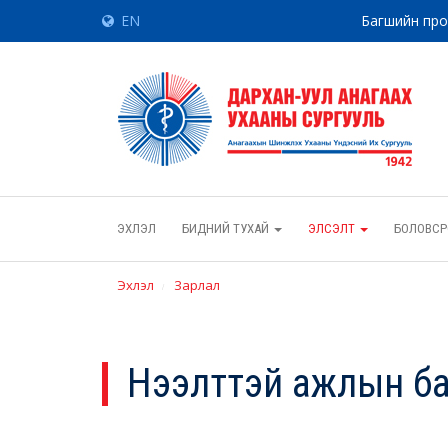
EN
Багшийн пр
ЭХЛЭЛ
БИДНИЙ ТУХАЙ
ЭЛСЭЛТ
БОЛОВСР
Эхлэл
Зарлал
Нээлттэй ажлын б