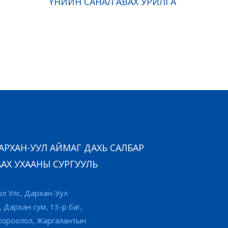
ҮНИЙН САНАЛ АВАХ УРИЛГА
РХАН-УУЛ АЙМАГ ДАХЬ САЛБАР
АХ УХААНЫ СУРГУУЛЬ
л Улс, Дархан-Уул
, Дархан сум, 13-р баг,
хороолол, Жаргалантын