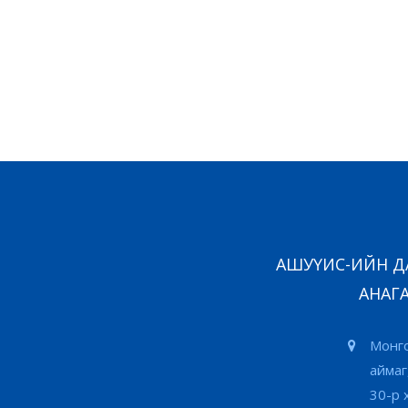
Э
АШУҮИС-ИЙН ДА
АНАГА
Монго
аймаг
30-р 