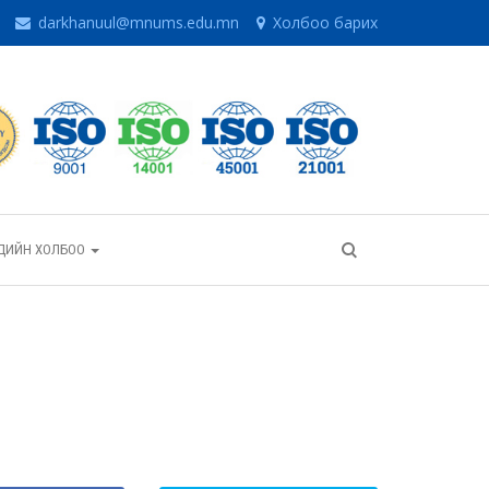
darkhanuul@mnums.edu.mn
Холбоо барих
ГЧДИЙН ХОЛБОО