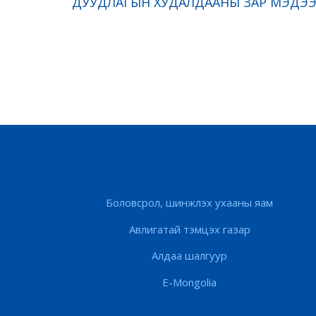
ДУУДЛАГЫН ХУДАЛДААНЫ ЗАР МЭДЭ
Боловсрол, шинжлэх ухааны яам
Авлигатай тэмцэх газар
Алдаа шалгуур
E-Mongolia