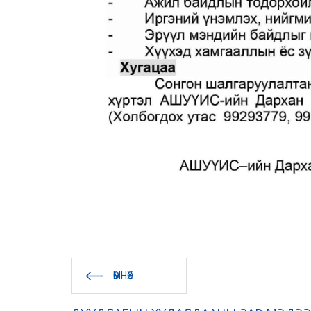
ӨМНӨХ