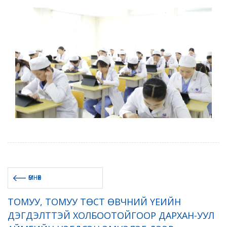
ӨМНӨХ
ТОМУУ, ТОМУУ ТӨСТ ӨВЧНИЙ ҮЕИЙН
ДЭГДЭЛТТЭЙ ХОЛБООТОЙГООР ДАРХАН-УУЛ