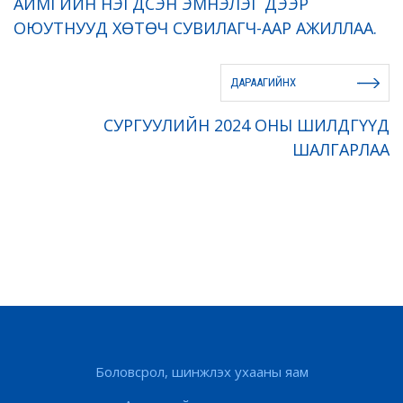
АЙМГИЙН НЭГДСЭН ЭМНЭЛЭГ ДЭЭР
ОЮУТНУУД ХӨТӨЧ СУВИЛАГЧ-ААР АЖИЛЛАА.
ДАРААГИЙНХ
СУРГУУЛИЙН 2024 ОНЫ ШИЛДГҮҮД
ШАЛГАРЛАА
Боловсрол, шинжлэх ухааны яам