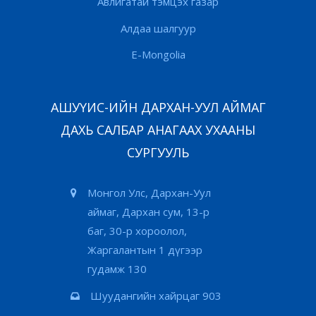
Авлигатай тэмцэх газар
Алдаа шалгуур
E-Mongolia
АШУҮИС-ИЙН ДАРХАН-УУЛ АЙМАГ
ДАХЬ САЛБАР АНАГААХ УХААНЫ
СУРГУУЛЬ
Монгол Улс, Дархан-Уул
аймаг, Дархан сум, 13-р
баг, 30-р хороолол,
Жаргалантын 1 дүгээр
гудамж 130
Шуудангийн хайрцаг 903