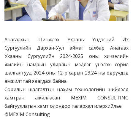
Анагаахын Шинжлэх Ухааны Үндэсний Их
Сургуулийн Дархан-Уул аймаг салбар Анагаах
Ухааны Сургуулийн 2024-2025 оны хичээлийн
жилийн намрын улирлын мэдлэг үнэлэх сорил
шалгалтууд 2024 оны 12-р сарын 23.24-ны өдрүүдэд
амжилттай явагдаж байна.
Сорилын шалгалтын цахим технологийн шийдэлд
хамтран ажилласан MEXIM CONSULTING
байгууллагын хамт олондоо талархал илэрхийлье.
@MEXIM Consulting